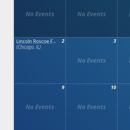
2
3
Lincoln Roscoe Fall Art & Craft Fair
Chicago
,
IL
9
10