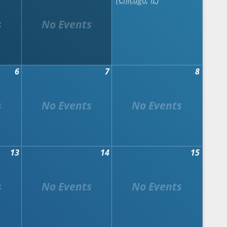
Chicago
,
IL
6
7
8
13
14
15